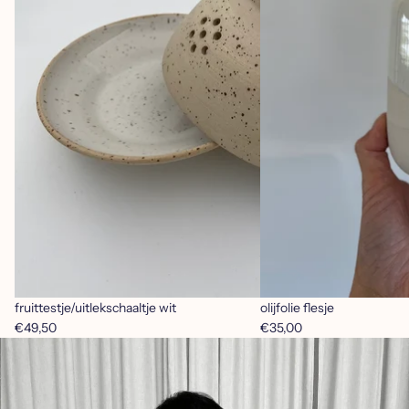
fruittestje/uitlekschaaltje wit
Uitverkocht
olijfolie flesje
€49,50
€35,00