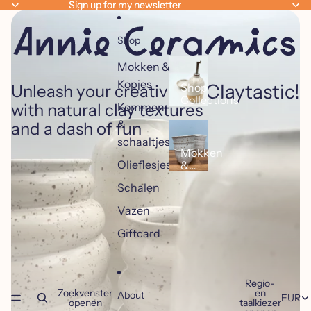
Ga direct naar de content
Sign up for my newsletter
Sign up for my newsletter
Shop
Mokken &
Kopjes
Claytastic!
Shop
Unleash your creativity
Collections
with natural clay textures
Kommen
&
and a dash of fun
schaaltjes
Mokken
Olieflesjes
&
Kopjes
Schalen
Vazen
Giftcard
Regio-
Zoekvenster
en
About
EUR
openen
taalkiezer