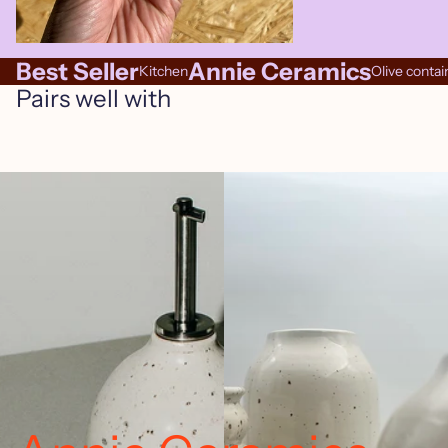
Best Seller
Annie Ceramics
Kitchen
Olive contai
Pairs well with